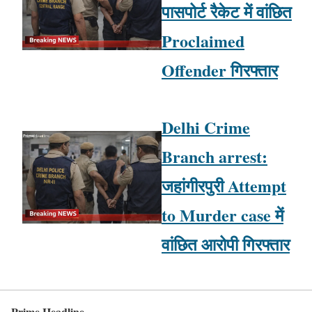
पासपोर्ट रैकेट में वांछित
Proclaimed
Offender गिरफ्तार
Delhi Crime
Branch arrest:
जहांगीरपुरी Attempt
to Murder case में
वांछित आरोपी गिरफ्तार
Prime Headline