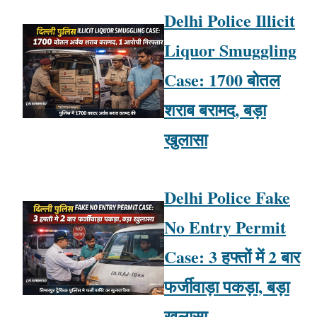
Delhi Police Illicit
Liquor Smuggling
Case: 1700 बोतल
शराब बरामद, बड़ा
खुलासा
Delhi Police Fake
No Entry Permit
Case: 3 हफ्तों में 2 बार
फर्जीवाड़ा पकड़ा, बड़ा
खुलासा