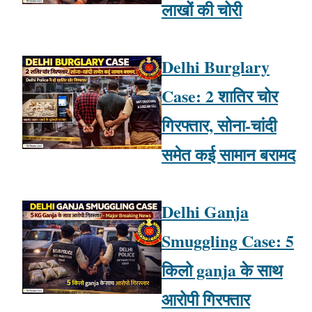
लाखों की चोरी
Delhi Burglary
Case: 2 शातिर चोर
गिरफ्तार, सोना-चांदी
समेत कई सामान बरामद
Delhi Ganja
Smuggling Case: 5
किलो ganja के साथ
आरोपी गिरफ्तार