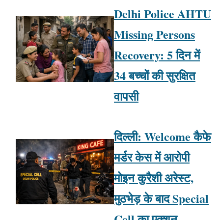
Delhi Police AHTU
Missing Persons
Recovery: 5 दिन में
34 बच्चों की सुरक्षित
वापसी
दिल्ली: Welcome कैफे
मर्डर केस में आरोपी
मोइन कुरैशी अरेस्ट,
मुठभेड़ के बाद Special
Cell का एक्शन