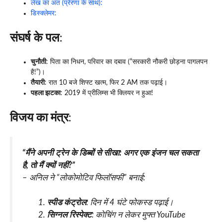
लेख का अंत (प्रेरणा के साथ):
डिस्क्लेमर:
संघर्ष के पल
:
चुनौती
: पिता का निधन, परिवार का दबाव (“सरकारी नौकरी छोड़ना पागलपन
है!”)।
तैयारी
: रात 10 बजे शिफ्ट खत्म, फिर 2 AM तक पढ़ाई।
पहला झटका
: 2019 में प्रीलिम्स भी क्लियर न हुआ!
विजय का मंत्र
:
“मैंने अपनी ट्रेन के डिब्बों से सीखा: अगर एक इंजन चल सकता
है, तो मैं क्यों नहीं?”
– अनिल ने
“लोकोमोटिव फिलॉसफी”
बनाई:
स्पीड कंट्रोल
: दिन में 4 घंटे फोकस्ड पढ़ाई।
सिग्नल रिस्पेक्ट
: कोचिंग न लेकर मुफ्त YouTube