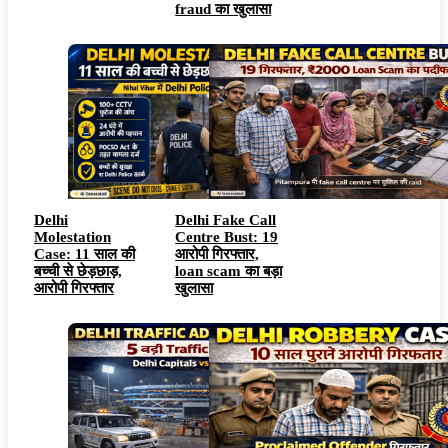
fraud का खुलासा
Delhi
Delhi Fake Call
Molestation
Centre Bust: 19
Case: 11 साल की
आरोपी गिरफ्तार,
बच्ची से छेड़छाड़,
loan scam का बड़ा
आरोपी गिरफ्तार
खुलासा