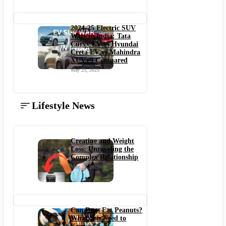
2024-25 Electric SUV
Wars in India: Tata
Curvv EV vs Hyundai
Creta EV vs Mahindra
XUV.e9 Compared
May 25, 2025
Lifestyle News
Creatine and Weight
Loss: Unraveling the
Complex Relationship
May 25, 2025
Can Dogs Eat Peanuts?
What You Need to