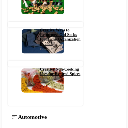
Know
February 15, 2025
Creative Ways to
Repurpose Old Socks
for Home Organization
in 2025
February 17, 2025
Creative Non-Cooking
Uses for Expired Spices
February 14, 2025
Automotive