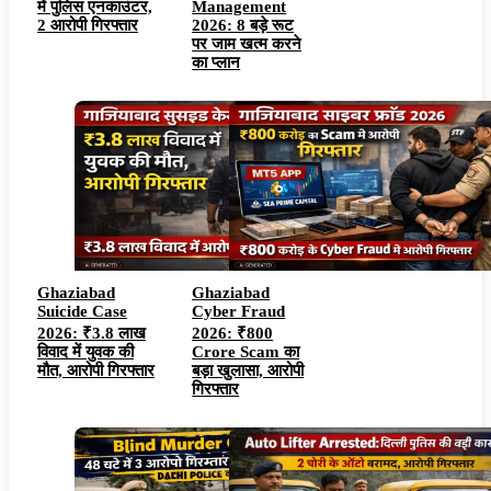
में पुलिस एनकाउंटर,
Management
2 आरोपी गिरफ्तार
2026: 8 बड़े रूट
पर जाम खत्म करने
का प्लान
Ghaziabad
Ghaziabad
Suicide Case
Cyber Fraud
2026: ₹3.8 लाख
2026: ₹800
विवाद में युवक की
Crore Scam का
मौत, आरोपी गिरफ्तार
बड़ा खुलासा, आरोपी
गिरफ्तार