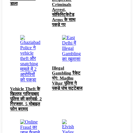
डाला
Criminals
Arrest,
सोफिस्टिकेटेड
Arms के साथ
पकड़े गए
Illegal
Gambling रैकेट
भंग: Madhu
Vihar पुलिस ने
पकड़े पांच सट्टेबाज
Vehicle Theft के
खिलाफ गाजियाबाद
पुलिस की कार्रवाई: 2
गिरफ्तार, 5 मोबाइल
फोन बरामद