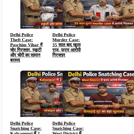
Delhi Police
Delhi Police
Theft Case:
Murder Case:
Paschim Vihar में
35 साल बाद खुला
चोर गिरफ्तार, स्कूटी
राज, फरार आरोपी
और चोरी का सामान
गिरफ्तार
बरामद
Delhi Police
Delhi Police
Snatching Case:
Snatching Case:
Kalyanpuri में 2
West District में