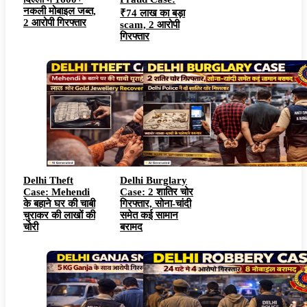
नकली मोबाइल जब्त,
₹74 लाख का बड़ा
2 आरोपी गिरफ्तार
scam, 2 आरोपी
गिरफ्तार
Delhi Theft
Delhi Burglary
Case: Mehendi
Case: 2 शातिर चोर
के बहाने घर की चाबी
गिरफ्तार, सोना-चांदी
चुराकर की लाखों की
समेत कई सामान
चोरी
बरामद