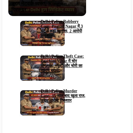
ड्रग नेटवर्क ध्वस्त, Kingpin
गिरफ्तार
Delhi Police Robbery
Case: Prasad Nagar में 3
घंटे में बड़ा खुलासा, 2 आरोपी
गिरफ्तार
April 12, 2026
Delhi Police Theft Case:
Paschim Vihar में चोर
गिरफ्तार, स्कूटी और चोरी का
सामान बरामद
April 12, 2026
Delhi Police Murder
Case: 35 साल बाद खुला राज,
फरार आरोपी गिरफ्तार
April 12, 2026