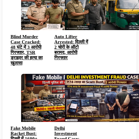
Blind Murder
Auto Lifter
Case Cracked:
Arrested: दिल्ली में
48 घंटे में 3 आरोपी
2 चोरी के ऑटो
गिरफ्तार, TSR
बरामद, आरोपी
ड्राइवर की हत्या का
गिरफ्तार
खुलासा
Fake Mobile
Delhi
Racket Bust:
Investment
दिल्ली में 1600+
Fraud Case: