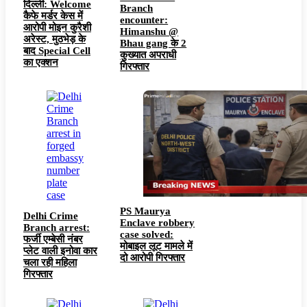
दिल्ली: Welcome
Branch
कैफे मर्डर केस में
encounter:
आरोपी मोइन कुरैशी
Himanshu @
अरेस्ट, मुठभेड़ के
Bhau gang के 2
बाद Special Cell
कुख्यात अपराधी
का एक्शन
गिरफ्तार
PS Maurya
Delhi Crime
Enclave robbery
Branch arrest:
case solved:
फर्जी एम्बेसी नंबर
मोबाइल लूट मामले में
प्लेट वाली इनोवा कार
दो आरोपी गिरफ्तार
चला रही महिला
गिरफ्तार