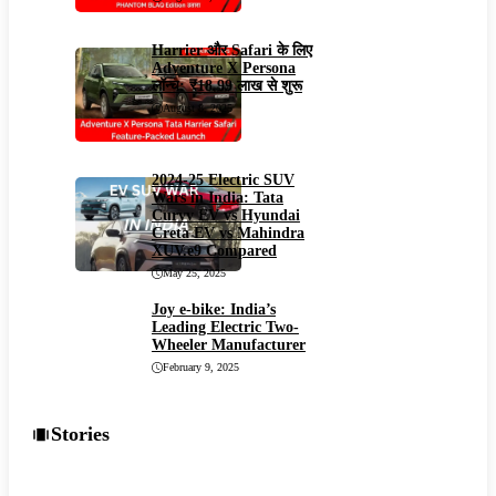
Harrier और Safari के लिए
Adventure X Persona
लॉन्च: ₹18.99 लाख से शुरू
August 8, 2025
2024-25 Electric SUV
Wars in India: Tata
Curvv EV vs Hyundai
Creta EV vs Mahindra
XUV.e9 Compared
May 25, 2025
Joy e-bike: India’s
Leading Electric Two-
Wheeler Manufacturer
February 9, 2025
See All
Stories