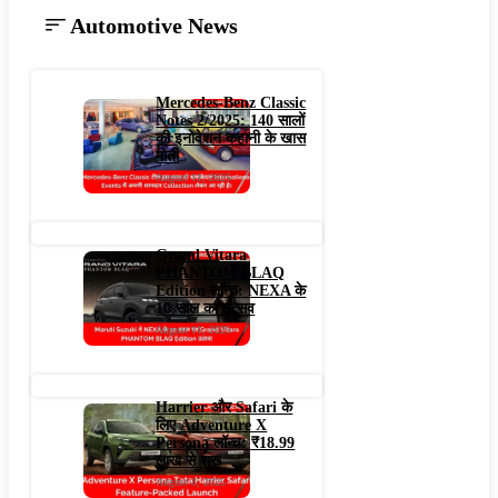
Automotive News
Mercedes-Benz Classic
Notes 2/2025: 140 सालों
की इनोवेशन कहानी के खास
मोती
August 11, 2025
Grand Vitara
PHANTOM BLAQ
Edition लॉन्च: NEXA के
10 साल का उत्सव
August 11, 2025
Harrier और Safari के
लिए Adventure X
Persona लॉन्च: ₹18.99
लाख से शुरू
August 8, 2025