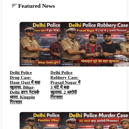
Featured News
Delhi Police
Delhi Police
Drug Case:
Robbery Case:
Hauz Qazi में बड़ा
Prasad Nagar में
खुलासा, Bihar-
3 घंटे में बड़ा
Delhi ड्रग नेटवर्क
खुलासा, 2 आरोपी
ध्वस्त, Kingpin
गिरफ्तार
गिरफ्तार