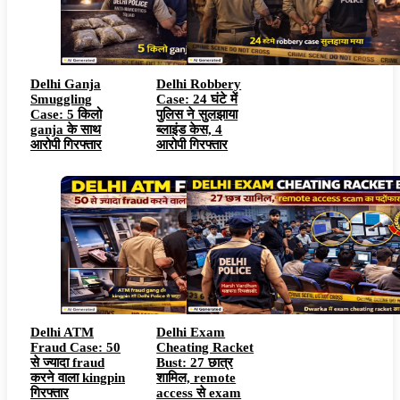
Delhi Ganja
Delhi Robbery
Smuggling
Case: 24 घंटे में
Case: 5 किलो
पुलिस ने सुलझाया
ganja के साथ
ब्लाइंड केस, 4
आरोपी गिरफ्तार
आरोपी गिरफ्तार
Delhi ATM
Delhi Exam
Fraud Case: 50
Cheating Racket
से ज्यादा fraud
Bust: 27 छात्र
करने वाला kingpin
शामिल, remote
गिरफ्तार
access से exam