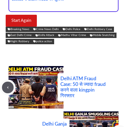
Start Again
Breaking News
Crime News Delhi
Delhi Police
Delhi Robbery Case
East Delhi Crime
Knife Attack
Madhu Vihar Crime
Mobile Snatching
Night Robbery
police action
Delhi ATM Fraud
Case: 50 से ज्यादा fraud
करने वाला kingpin
गिरफ्तार
Delhi Ganja