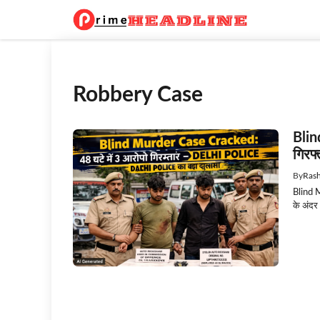
Skip
to
content
Robbery Case
Blin
गिरफ
By
Rash
Blind M
के अंदर