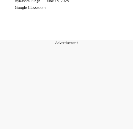
By
Rashmi Singh
—
June 15, 2025
Google Classroom
---Advertisement---