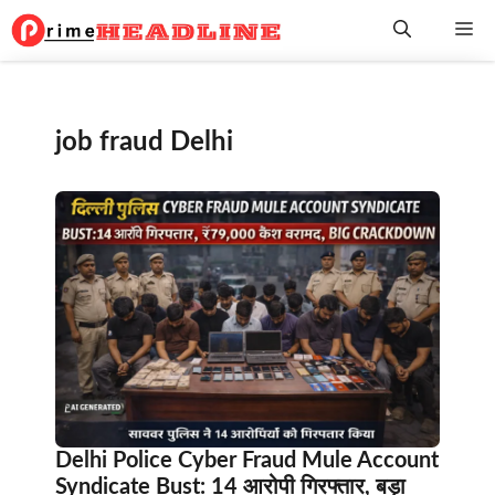
Skip
Me
to
content
job fraud Delhi
Delhi Police Cyber Fraud Mule Account
Syndicate Bust: 14 आरोपी गिरफ्तार, बड़ा