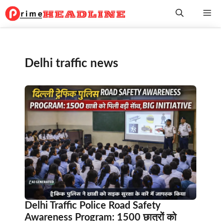
Skip
Me
to
content
Delhi traffic news
Delhi Traffic Police Road Safety
Awareness Program: 1500 छात्रों को