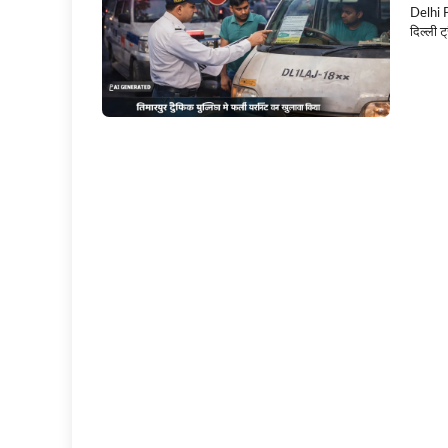
Delhi P
दिल्ली ट