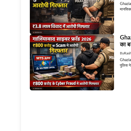
Ghaziab
मानसिक द
Gha
का ब
By
Rash
Ghaziab
पुलिस न