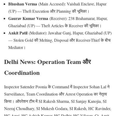
Bhushan Verma
(Main Accused): Vaishali Enclave, Hapur
(UP) — Theft Execution और Planning की भूमिका।
Gaurav Kumar Verma
(Receiver): 238 Brahamarar, Hapur,
Ghaziabad (UP) — Theft Articles के Receiver की भूमिका।
Ankit Patil
(Mediator): Jawahar Ganj, Hapur, Ghaziabad (UP)
— Stolen Gold की Melting, Disposal और Receiver-Thief के बीच
Mediator।
Delhi News: Operation Team और
Coordination
Inspector Satender Poonia के Command में Inspector Sohan Lal ने
Surveillance, Team Coordination और Arrest Operation का नेतृत्व
किया। ऑपरेशन टीम में SI Rakesh Sharma, SI Sanjay Kanojia, SI
Neeraj Choudhary, SI Mukesh Godara, SI Rakesh, HC Ravinder,
HC Anuj, HC Ashish Kumar, HC Dalbir, HC Vikram, Ct. Amit